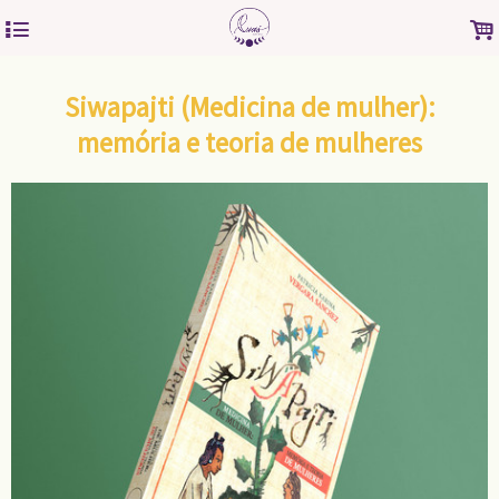
4
.
Siwapajti (Medicina de mulher):
memória e teoria de mulheres