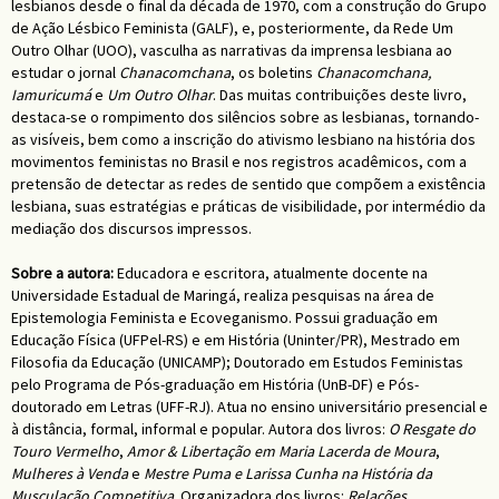
lesbianos desde o final da década de 1970, com a construção do Grupo
de Ação Lésbico Feminista (GALF), e, posteriormente, da Rede Um
Outro Olhar (UOO), vasculha as narrativas da imprensa lesbiana ao
estudar o jornal
Chanacomchana
, os boletins
Chanacomchana,
Iamuricumá
e
Um Outro Olhar
. Das muitas contribuições deste livro,
destaca-se o rompimento dos silêncios sobre as lesbianas, tornando-
as visíveis, bem como a inscrição do ativismo lesbiano na história dos
movimentos feministas no Brasil e nos registros acadêmicos, com a
pretensão de detectar as redes de sentido que compõem a existência
lesbiana, suas estratégias e práticas de visibilidade, por intermédio da
mediação dos discursos impressos.
Sobre a autora:
Educadora e escritora, atualmente docente na
Universidade Estadual de Maringá, realiza pesquisas na área de
Epistemologia Feminista e Ecoveganismo. Possui graduação em
Educação Física (UFPel-RS) e em História (Uninter/PR), Mestrado em
Filosofia da Educação (UNICAMP); Doutorado em Estudos Feministas
pelo Programa de Pós-graduação em História (UnB-DF) e Pós-
doutorado em Letras (UFF-RJ). Atua no ensino universitário presencial e
à distância, formal, informal e popular. Autora dos livros:
O Resgate do
Touro Vermelho
,
Amor & Libertação em Maria Lacerda de Moura
,
Mulheres à Venda
e
Mestre Puma e Larissa Cunha na História da
Musculação Competitiva
. Organizadora dos livros:
Relações