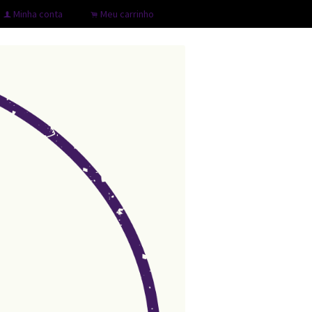
Minha conta
Meu carrinho
f
.