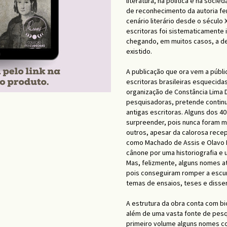
literatura, na política e na soc
de reconhecimento da autoria fe
cenário literário desde o século 
escritoras foi sistematicamente 
chegando, em muitos casos, a d
existido.
A publicação que ora vem a públi
escritoras brasileiras esquecidas 
organização de Constância Lima D
pesquisadoras, pretende continua
antigas escritoras. Alguns dos 
surpreender, pois nunca foram me
outros, apesar da calorosa recep
como Machado de Assis e Olavo 
cânone por uma historiografia e 
Mas, felizmente, alguns nomes a
pois conseguiram romper a escu
temas de ensaios, teses e disse
A estrutura da obra conta com bio
além de uma vasta fonte de pesq
primeiro volume alguns nomes co