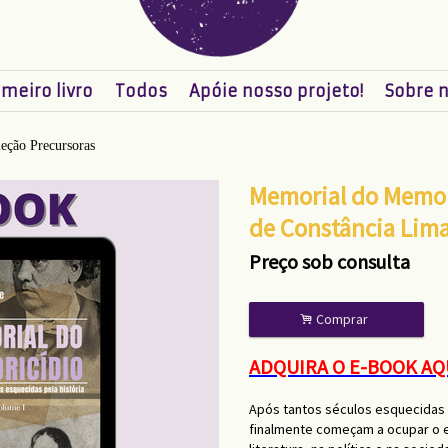
imeiro livro
Todos
Apóie nosso projeto!
Sobre 
eção Precursoras
Memorial do Memori
de Constância Lim
Preço sob consulta
.
Comprar
ADQUIRA O E-BOOK AQ
Após tantos séculos esquecidas 
finalmente começam a ocupar o e