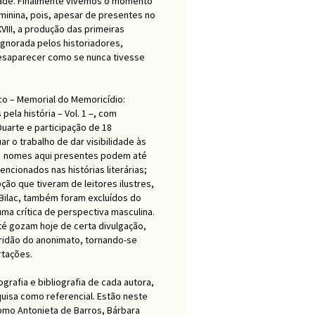
iedade. Finalmente vivemos o momento
minina, pois, apesar de presentes no
XVIII, a produção das primeiras
ignorada pelos historiadores,
esaparecer como se nunca tivesse
co – Memorial do Memoricídio:
pela história – Vol. 1 –, com
uarte e participação de 18
r o trabalho de dar visibilidade às
40 nomes aqui presentes podem até
ncionados nas histórias literárias;
ção que tiveram de leitores ilustres,
Bilac, também foram excluídos do
uma crítica de perspectiva masculina.
té gozam hoje de certa divulgação,
ridão do anonimato, tornando-se
rtações.
grafia e bibliografia de cada autora,
uisa como referencial. Estão neste
mo Antonieta de Barros, Bárbara