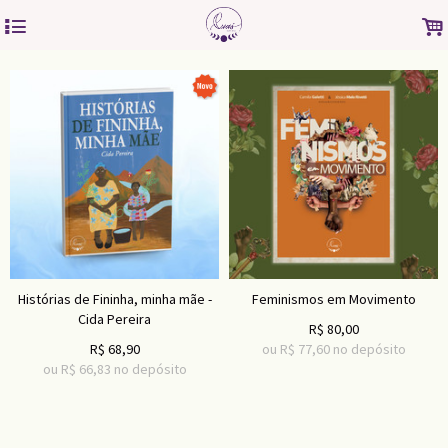
4
.
Histórias de Fininha, minha mãe -
Feminismos em Movimento
Cida Pereira
R$
80,00
R$
68,90
ou R$
77,60
no depósito
ou R$
66,83
no depósito